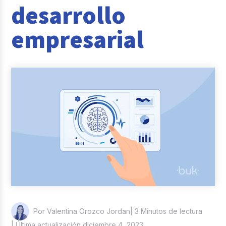
desarrollo
Reclutamiento y Selección
empresarial
Casos de éxito
Columna del Experto
Entrevistas
| 3 Minutos de lectura
Por Valentina Orozco Jordan
| Última actualización diciembre 4, 2023