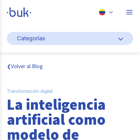
Chile
Categorías
Colombia
Cultura y bienestar laboral
Perú
México
Gestión de personas
Volver al Blog
❮
Brasil
Actualidad
Transformación digital
Pago de nómina
La inteligencia
Buk
artificial como
Transformación digital
modelo de
Tendencias y Data