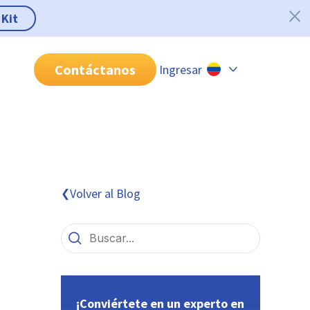
 Kit
Contáctanos
Ingresar
Chile
Colombia
Perú
México
Volver al Blog
❮
Brasil
¡Conviértete en un experto en