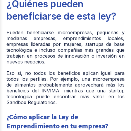
¿Quiénes pueden
modelos
Decreto
Sandbox
tecnológicos
1732/21 /
Regulatorios
beneficiarse de esta ley?
bajo reglas más
Art. 25
flexibles
Pueden beneficiarse microempresas, pequeñas y
Fortalece la
medianas empresas, emprendimientos locales,
Educación
enseñanza de
MEN /
empresas lideradas por mujeres, startups de base
emprendedora
emprendimiento
Arts. 26–
tecnológica e incluso compañías más grandes que
obligatoria
desde etapas
27
trabajen en procesos de innovación o inversión en
tempranas
nuevos negocios.
Da más
Eso sí, no todos los beneficios aplican igual para
Compras
oportunidades a
CCE /
todos los perfiles. Por ejemplo, una microempresa
públicas
MiPymes en
Decreto
de alimentos probablemente aprovechará más los
diferenciadas
licitaciones
1860/21
beneficios del INVIMA, mientras que una startup
públicas
tecnológica puede encontrar más valor en los
Sandbox Regulatorios.
Facilita asesoría
Consultorios
jurídica y
¿Cómo aplicar la Ley de
universitarios
Art. 27
comercial para
gratuitos
Emprendimiento en tu empresa?
emprendedores