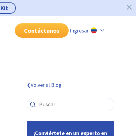
 Kit
Contáctanos
Ingresar
Chile
Colombia
Perú
México
Volver al Blog
❮
Brasil
¡Conviértete en un experto en