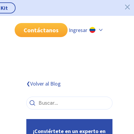
 Kit
Contáctanos
Ingresar
Chile
Colombia
Perú
México
Volver al Blog
❮
Brasil
¡Conviértete en un experto en