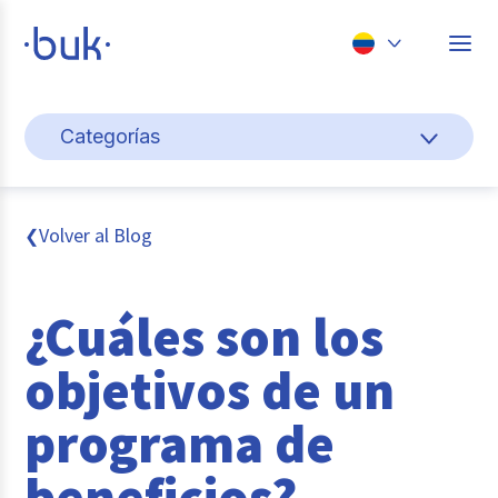
Chile
Categorías
Colombia
Cultura y bienestar laboral
Perú
México
Gestión de personas
Volver al Blog
❮
Brasil
Actualidad
¿Cuáles son los
Pago de nómina
objetivos de un
Buk
programa de
Transformación digital
beneficios?
Tendencias y Data