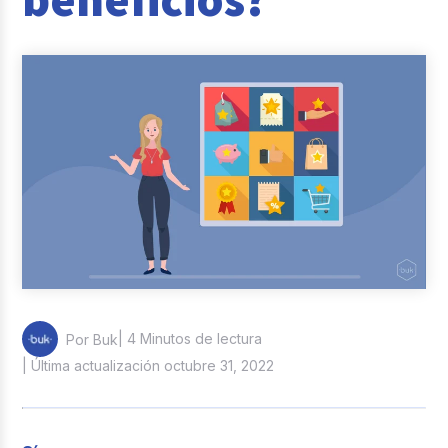
Reclutamiento y Selección
Casos de éxito
Columna del Experto
Entrevistas
| 4 Minutos de lectura
Por Buk
| Última actualización octubre 31, 2022