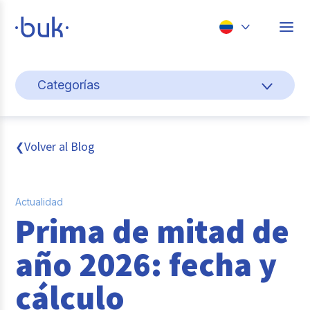
Chile
Categorías
Colombia
Cultura y bienestar laboral
Perú
México
Gestión de personas
Volver al Blog
❮
Brasil
Actualidad
Actualidad
Pago de nómina
Prima de mitad de
Buk
año 2026: fecha y
Transformación digital
cálculo
Tendencias y Data