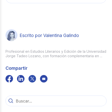
quienes devenguen un salario integral.
No legalmente, pues según el
artículo 306
del Código Sustantivo de Trabajo
, los
empleadores tienen la obligación de pagar la
prima de servicios máximo hasta el 30 de
junio. De lo contrario, el no pago puede
Escrito por Valentina Galindo
generar sanciones, multas e
indemnizaciones.
Profesional en Estudios Literarios y Edición de la Universidad
Jorge Tadeo Lozano, con formación complementaria en ...
Compartir