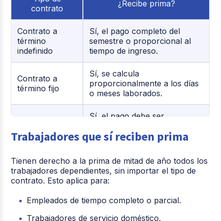
¿Recibe prima?
contrato
Contrato a
Sí, el pago completo del
término
semestre o proporcional al
indefinido
tiempo de ingreso.
Sí, se calcula
Contrato a
proporcionalmente a los días
término fijo
o meses laborados.
Sí, el pago debe ser
Trabajadores
proporcional al tiempo
domésticos
Trabajadores que sí reciben prima
trabajado.
No, ya que se encuentra
Tienen derecho a la prima de mitad de año todos los
Salario integral
incluida por ley en su pago
trabajadores dependientes, sin importar el tipo de
mensual.
contrato. Esto aplica para:
Empleados de tiempo completo o parcial.
Prestación de
No, ya que no hay una
servicios
relación laboral dependiente.
Trabajadores de servicio doméstico.