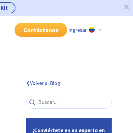
 Kit
Contáctanos
Ingresar
Chile
Colombia
Perú
México
Volver al Blog
❮
Brasil
¡Conviértete en un experto en