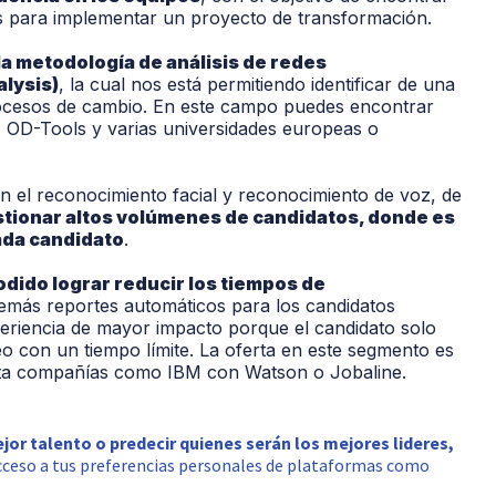
es para implementar un proyecto de transformación.
la metodología de análisis de redes
alysis
)
, la cual nos está permitiendo identificar de una
rocesos de cambio.
En este campo puedes encontrar
,
OD-Tools
y varias universidades europeas
o
on el reconocimiento facial y reconocimiento de voz, de
stionar altos volúmenes de candidatos
, donde es
ada candidato
.
dido lograr
reducir los tiempos
de
emás reportes automáticos para los candidatos
eriencia
de mayor impacto porque el candidato solo
eo con un tiempo
límite
. La oferta en este segmento es
asta compañías como IBM con Watson o
Jobaline
.
ejor talento o predecir quienes serán los mejores lideres,
cceso a tus preferencias personales de plataformas como