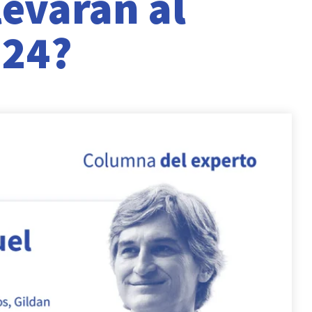
levarán al
024?