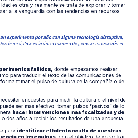
lidad es otra
y realmente se trata d
e explorar y tomar
tar a la vanguardia con las tendencias en recursos
s un experimento por año con alguna tecnología disruptiva,
 desde mi óptica es la única manera de generar innovación en
perimentos fallidos
,
donde empezamos realizar
ritmo para
traducir el texto de las comunicaciones de
forma tomar el pulso de cultura de la compañía o de
ecesitar encuestas para medir la cultura o el nivel de
uede ser mas efectivo, tomar pulsos “pasivos” de lo
anera
hacer intervenciones mas focalizadas y de
 o dos a
ñ
os a recibir los resultados de una encuesta.
te para
identificar el talento oculto de nuestras
uencia en los equipos
, con el objetivo de encontrar