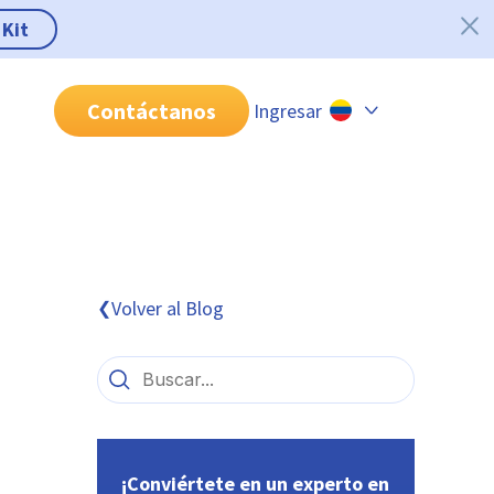
 Kit
Contáctanos
Ingresar
Chile
Colombia
Perú
México
Volver al Blog
❮
Brasil
¡Conviértete en un experto en