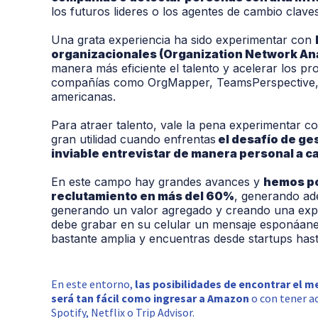
los futuros lideres o los agentes de cambio clav
Una grata experiencia ha sido experimentar con
organizacionales (
Organization Network An
manera más eficiente el talento y acelerar los p
compañías como
OrgMapper
,
TeamsPerspective
americanas
.
Para atraer talento, vale la pena experimentar c
gran utilidad cuando enfrentas
el desafío de ge
inviable entrevistar de manera personal a c
En este campo hay grandes avances y
hemos po
reclutamiento en más del 60%
, generando ad
generando
un valor agregado y creando una exp
debe grabar en su celular un mensaje esponáan
bastante amplia y encuentras desde startups h
En este entorno,
las posibilidades de encontrar el m
será tan fácil como ingresar a Amazon
o con tener a
Spotify, Netflix o Trip Advisor.