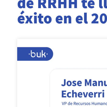
de RRHH te l
éxito en el 2