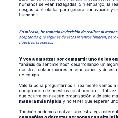
humanos
se vean rezagadas. Sin embargo, la rea
riesgos controlados para generar innovación y es
humanos.
En mi caso, he tomado la decisión de realizar al meno
aceptando que algunas de estos intentos fallaran, pero
nuestros procesos.
Y voy a empezar por compartir uno de los ex
“
análisis
de sentimientos”
, desarrollando un algo
nuestros colaboradores en emociones, y de esta 
un equipo.
Vale la pena preguntarnos si realmente vamos a n
compromiso de nuestros colaboradores. Tal vez p
que ocurre en nuestra organización y de esta m
manera más rápida
y no tener que esperar uno
También podemos realizar una estrategia diferen
compañías o detectar personas con alta infl