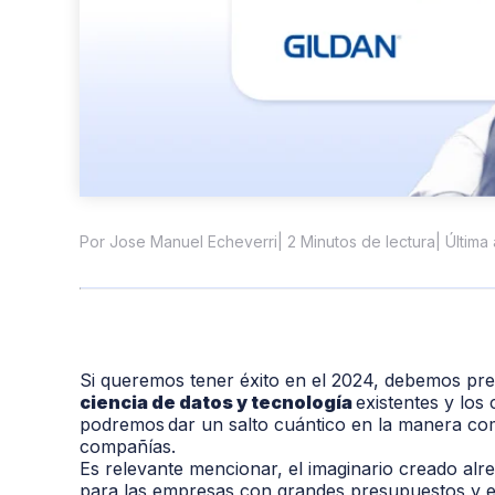
| 2 Minutos de lectura
| Última
Por Jose Manuel Echeverri
Si queremos tener éxito en el 2024,
debemos
pr
ciencia de datos y tecnología
existentes
y
los 
podremos
dar un salto cuántico en la manera com
compañías.
Es relevante mencionar, el
imaginario
creado alr
para las empresas con grandes presupuestos y e