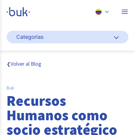
Chile
Categorías
Colombia
Cultura y bienestar laboral
Perú
México
Gestión de personas
Volver al Blog
❮
Brasil
Actualidad
Buk
Pago de nómina
Recursos
Buk
Humanos como
Transformación digital
socio estratégico
Tendencias y Data