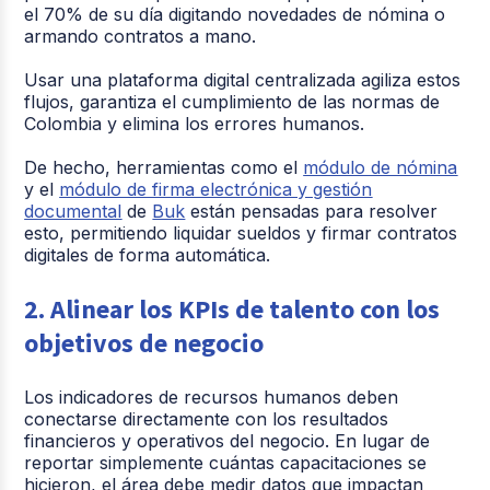
en distintos
de beneficios.
el 70% de su día digitando novedades de nómina o
lugares y datos
armando contratos a mano.
Además, analiza
desorganizados.
los datos de los
Usar una plataforma digital centralizada agiliza estos
empleados de
flujos, garantiza el cumplimiento de las normas de
forma automática.
Colombia y elimina los errores humanos.
Cumplimiento
De hecho, herramientas como el
módulo de nómina
Apagar incendios:
preventivo: Se
y el
módulo de firma electrónica y gestión
Se buscan
auditan los
documental
de
Buk
están pensadas para resolver
soluciones legales
procesos
esto, permitiendo liquidar sueldos y firmar contratos
o se piden
constantemente
digitales de forma automática.
Manejo
asesorías jurídicas
para evitar
del riesgo
únicamente
errores y todo
2. Alinear los KPIs de talento con los
cuando la
siempre está
demanda o el
objetivos de negocio
debidamente
problema laboral
respaldado y
ya ocurrieron.
seguro.
Los indicadores de recursos humanos deben
conectarse directamente con los resultados
financieros y operativos del negocio. En lugar de
reportar simplemente cuántas capacitaciones se
hicieron, el área debe medir datos que impactan