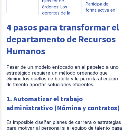
Ejecutor de
Participa de
órdenes: Los
forma activa en
gerentes de la
las reuniones
Relación
empresa solo
directivas para
4 pasos para transformar el
con los
buscan a recursos
aconsejar a los
jefes
humanos cuando
líderes sobre
departamento de Recursos
necesitan tramitar
cómo el personal
una contratación o
puede viabilizar
Humanos
un despido.
los proyectos del
negocio.
Pasar de un modelo enfocado en el papeleo a uno
Sistemas
estratégico requiere un método ordenado que
elimine los cuellos de botella y le permita al equipo
unificados: Toda
de talento aportar soluciones eficientes.
la información
Herramientas
está en una
aisladas: Se
plataforma
1. Automatizar el trabajo
trabaja con
modular y con IA
carpetas
administrativo (Nómina y contratos)
que automatiza
Uso de
archivadas en
tareas
tecnología
físico, archivos de
administrativas,
Es imposible diseñar planes de carrera o estrategias
Excel guardados
de desarrollo y/o
para motivar al personal si el equipo de talento pasa