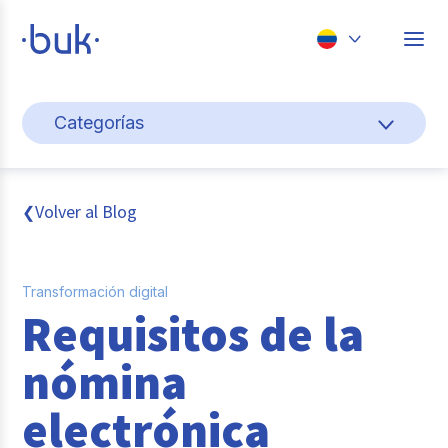
Chile
Categorías
Colombia
Cultura y bienestar laboral
Perú
México
Gestión de personas
Volver al Blog
❮
Brasil
Actualidad
Transformación digital
Pago de nómina
Requisitos de la
Buk
nómina
Transformación digital
electrónica
Tendencias y Data