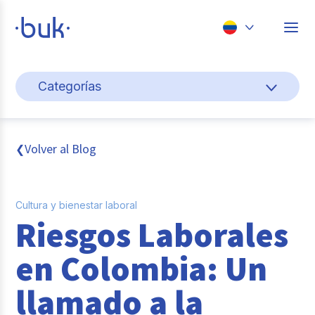
Chile
Categorías
Colombia
Cultura y bienestar laboral
Perú
México
Gestión de personas
Volver al Blog
❮
Brasil
Actualidad
Cultura y bienestar laboral
Pago de nómina
Riesgos Laborales
Buk
en Colombia: Un
Transformación digital
llamado a la
Tendencias y Data