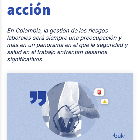
acción
Reclutamiento y Selección
Casos de éxito
En Colombia, la gestión de los riesgos
Columna del Experto
laborales será siempre una preocupación y
más en un panorama en el que la seguridad y
Entrevistas
salud en el trabajo enfrentan desafíos
significativos.