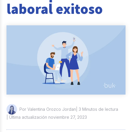
laboral exitoso
Reclutamiento y Selección
Casos de éxito
Columna del Experto
Entrevistas
| 3 Minutos de lectura
Por Valentina Orozco Jordan
| Última actualización noviembre 27, 2023