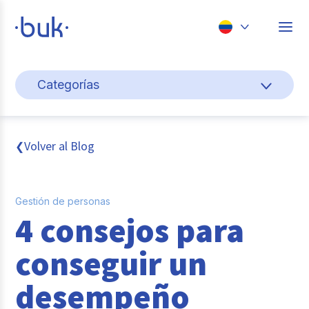
Chile
Categorías
Colombia
Cultura y bienestar laboral
Perú
México
Gestión de personas
Volver al Blog
❮
Brasil
Actualidad
Gestión de personas
Pago de nómina
4 consejos para
Buk
conseguir un
Transformación digital
desempeño
Tendencias y Data