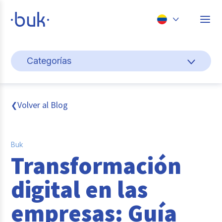
Chile
Categorías
Colombia
Cultura y bienestar laboral
Perú
México
Gestión de personas
Volver al Blog
❮
Brasil
Actualidad
Buk
Pago de nómina
Transformación
Buk
digital en las
Transformación digital
empresas: Guía
Tendencias y Data