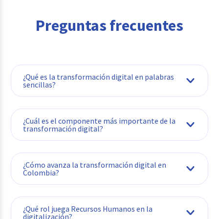
Preguntas frecuentes
¿Qué es la transformación digital en palabras
sencillas?
Es rediseñar la forma de trabajar en un
¿Cuál es el componente más importante de la
negocio usando tecnología para que los
transformación digital?
procesos sean más rápidos, inteligentes y
eficientes
.
Las personas y la cultura de la empresa. Si
¿Cómo avanza la transformación digital en
los colaboradores no se adaptan ni se
Colombia?
capacitan en habilidades digitales, el
software implementado no funcionará
.
Acelera con fuerza, impulsada por las
¿Qué rol juega Recursos Humanos en la
normativas obligatorias estatales y por la
digitalización?