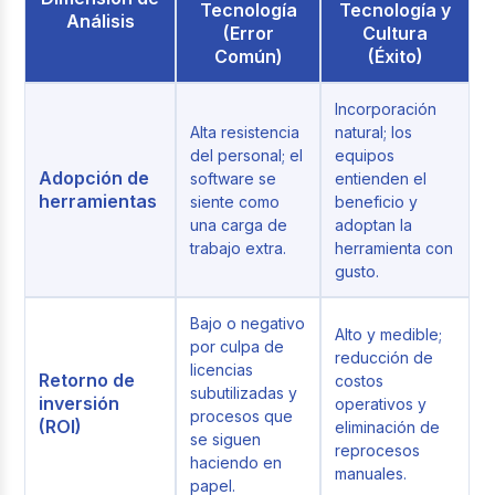
Tecnología
Tecnología y
Análisis
(Error
Cultura
Común)
(Éxito)
Incorporación
Alta resistencia
natural; los
del personal; el
equipos
Adopción de
software se
entienden el
herramientas
siente como
beneficio y
una carga de
adoptan la
trabajo extra.
herramienta con
gusto.
Bajo o negativo
Alto y medible;
por culpa de
reducción de
licencias
Retorno de
costos
subutilizadas y
inversión
operativos y
procesos que
(ROI)
eliminación de
se siguen
reprocesos
haciendo en
manuales.
papel.