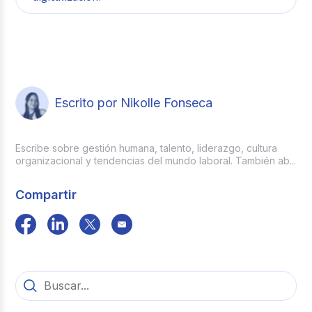
Estrategia Nacional Digital 2023-2026, que
busca conectar los territorios y masificar los
servicios ciudadanos digitales
.
Actúa como
el motor principal del cambio
organizacional, capacitando al talento,
gestionando el miedo al desplazamiento
tecnológico y liderando la adopción de las
nuevas herramientas
.
Escrito por Nikolle Fonseca
Escribe sobre gestión humana, talento, liderazgo, cultura
organizacional y tendencias del mundo laboral. También ab...
Compartir