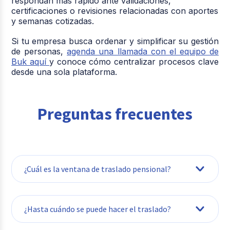
respondan más rápido ante validaciones,
certificaciones o revisiones relacionadas con aportes
y semanas cotizadas.
Si tu empresa busca ordenar y simplificar su gestión
de personas,
agenda una llamada con el equipo de
Buk aquí
y conoce cómo centralizar procesos clave
desde una sola plataforma.
Preguntas frecuentes
¿Cuál es la ventana de traslado pensional?
Es un período especial que permite
¿Hasta cuándo se puede hacer el traslado?
cambiarse entre Colpensiones y un fondo
privado, incluso a personas cercanas a la
edad de pensión. Estará vigente hasta el 16