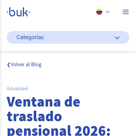
Chile
Categorías
Colombia
Cultura y bienestar laboral
Perú
México
Gestión de personas
Volver al Blog
❮
Brasil
Actualidad
Actualidad
Pago de nómina
Ventana de
Buk
traslado
Transformación digital
pensional 2026:
Tendencias y Data