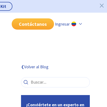
 Kit
Contáctanos
Ingresar
Chile
Colombia
Perú
México
Volver al Blog
❮
Brasil
¡Conviértete en un experto en