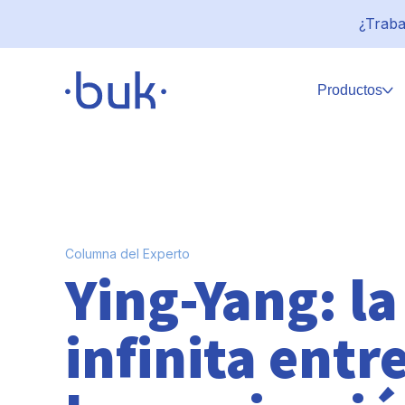
¿Traba
Productos
Columna del Experto
Ying-Yang: l
infinita entr