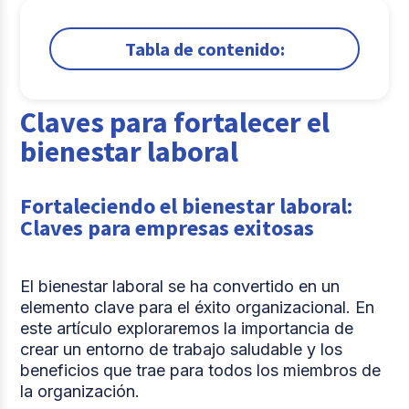
Tabla de contenido:
1.
Claves para fortalecer el bienestar laboral
Claves para fortalecer el
2.
Motivación y Reconocimientos en el
Entorno Laboral
bienestar laboral
3.
Prevención y Seguridad en el Trabajo
Fortaleciendo el bienestar laboral:
Comparte
Claves para empresas exitosas
El bienestar laboral se ha convertido en un
elemento clave para el éxito organizacional. En
este artículo exploraremos la importancia de
crear un entorno de trabajo saludable y los
beneficios que trae para todos los miembros de
la organización.