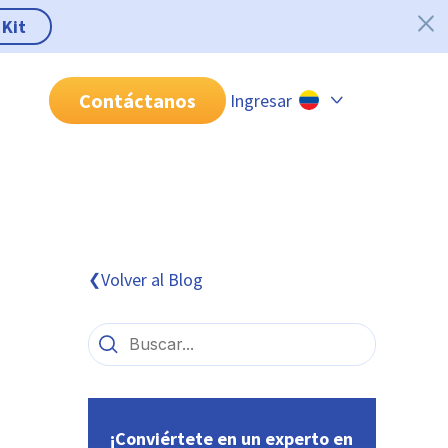
 Kit
Contáctanos
Ingresar
Chile
Colombia
Perú
México
Volver al Blog
❮
Brasil
¡Conviértete en un experto en