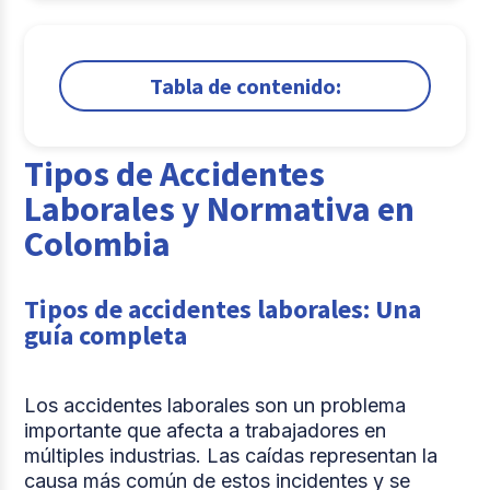
Tabla de contenido:
1.
Tipos de Accidentes Laborales y Normativa en
Colombia
Tipos de Accidentes
2.
Prevención y Capacitación en Seguridad
Laborales y Normativa en
Laboral
Colombia
3.
Datos y Respuesta ante Accidentes Laborales
Comparte
Tipos de accidentes laborales: Una
guía completa
Los accidentes laborales son un problema
importante que afecta a trabajadores en
múltiples industrias. Las caídas representan la
causa más común de estos incidentes y se