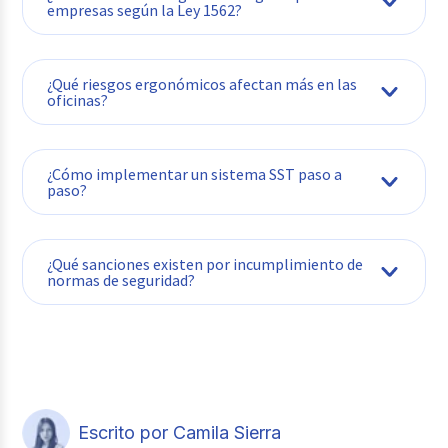
empresas según la Ley 1562?
¿Qué riesgos ergonómicos afectan más en las
oficinas?
¿Cómo implementar un sistema SST paso a
paso?
¿Qué sanciones existen por incumplimiento de
normas de seguridad?
Realiza una evaluación inicial para
diagnosticar el estado actual de la
empresa en SST.
Identifica y evalúa los peligros y riesgos
presentes en cada área de trabajo.
Escrito por Camila Sierra
Define la política y los objetivos de SST