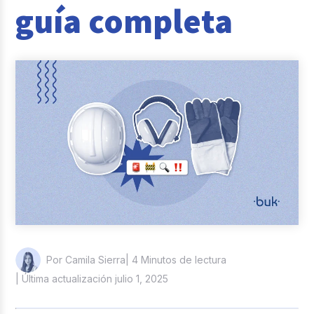
guía completa
Reclutamiento y Selección
Casos de éxito
Columna del Experto
Entrevistas
| 4 Minutos de lectura
Por Camila Sierra
| Última actualización julio 1, 2025