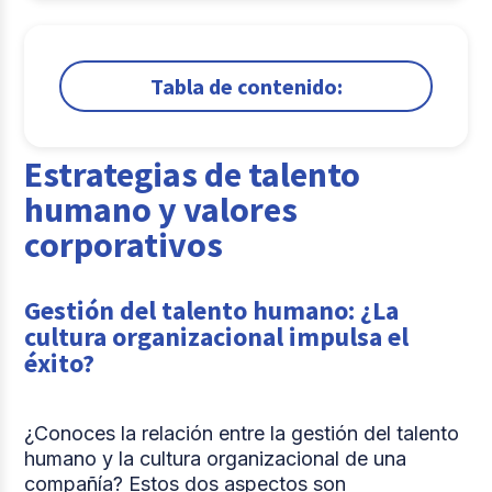
Tabla de contenido:
1.
Estrategias de talento humano y valores
corporativos
Estrategias de talento
2.
Comunicación y bienestar en el entorno
humano y valores
laboral
corporativos
3.
Tecnología, formación y experiencia del
empleado
Gestión del talento humano: ¿La
Comparte
cultura organizacional impulsa el
éxito?
¿Conoces la relación entre la gestión del talento
humano y la cultura organizacional de una
compañía? Estos dos aspectos son