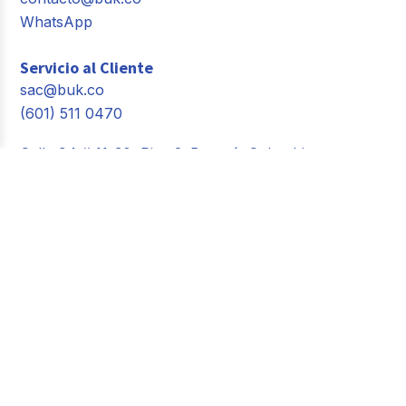
WhatsApp
Servicio al Cliente
sac@buk.co
(601) 511 0470
Calle 94 # 11-30, Piso 2. Bogotá, Colombia
Comunidad Buk
People Day
Building Happiness
Spoiler by Buk
Luk by Buk