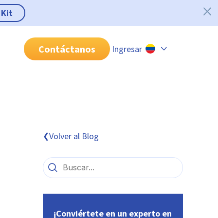
 Kit
Contáctanos
Ingresar
Chile
Colombia
Perú
México
Volver al Blog
❮
Brasil
¡Conviértete en un experto en