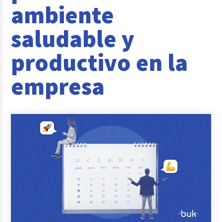
ambiente
Reclutamiento y Selección
saludable y
Casos de éxito
productivo en la
Columna del Experto
empresa
Entrevistas