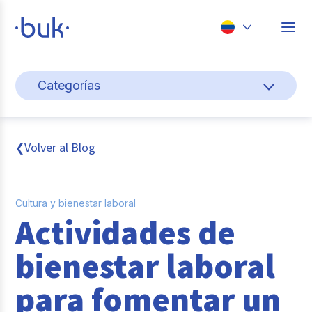
Chile
Categorías
Colombia
Cultura y bienestar laboral
Perú
México
Gestión de personas
Volver al Blog
❮
Brasil
Actualidad
Cultura y bienestar laboral
Pago de nómina
Actividades de
Buk
bienestar laboral
Transformación digital
para fomentar un
Tendencias y Data