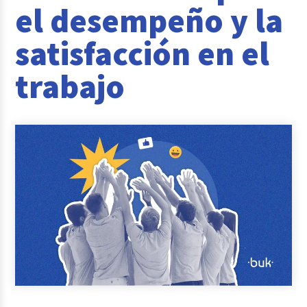
el desempeño y la
Reclutamiento y Selección
satisfacción en el
Casos de éxito
trabajo
Columna del Experto
Entrevistas