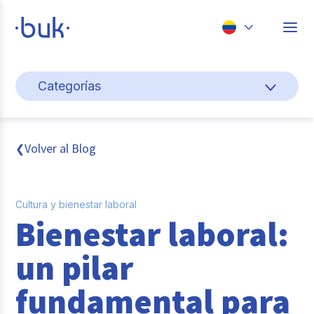
Chile
Categorías
Colombia
Cultura y bienestar laboral
Perú
México
Gestión de personas
Volver al Blog
❮
Brasil
Actualidad
Cultura y bienestar laboral
Pago de nómina
Bienestar laboral:
Buk
un pilar
Transformación digital
fundamental para
Tendencias y Data