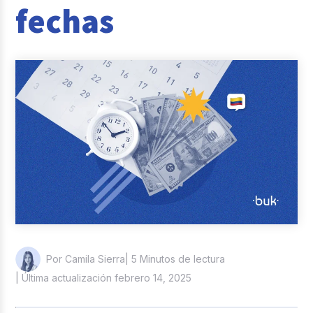
fechas
Reclutamiento y Selección
Casos de éxito
Columna del Experto
Entrevistas
| 5 Minutos de lectura
Por Camila Sierra
| Última actualización febrero 14, 2025