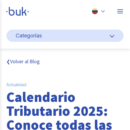
Chile
Categorías
Colombia
Cultura y bienestar laboral
Perú
México
Gestión de personas
Volver al Blog
❮
Brasil
Actualidad
Actualidad
Pago de nómina
Calendario
Buk
Tributario 2025:
Transformación digital
Conoce todas las
Tendencias y Data