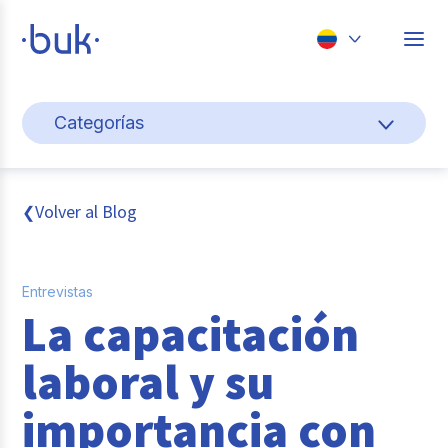
Chile
Categorías
Colombia
Cultura y bienestar laboral
Perú
México
Gestión de personas
Volver al Blog
❮
Brasil
Actualidad
Entrevistas
Pago de nómina
La capacitación
Buk
laboral y su
Transformación digital
importancia con
Tendencias y Data