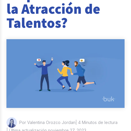
la Atracción de
Reclutamiento y Selección
Talentos?
Casos de éxito
Columna del Experto
Entrevistas
| 4 Minutos de lectura
Por Valentina Orozco Jordan
| Última actualización noviembre 27, 2023