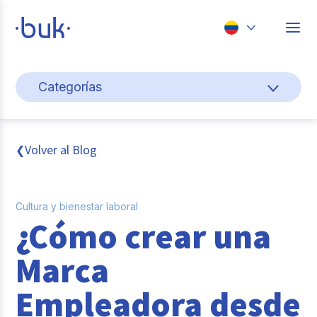
Chile
Categorías
Colombia
Cultura y bienestar laboral
Perú
México
Gestión de personas
Volver al Blog
❮
Brasil
Actualidad
Cultura y bienestar laboral
Pago de nómina
¿Cómo crear una
Buk
Marca
Transformación digital
Empleadora desde
Tendencias y Data