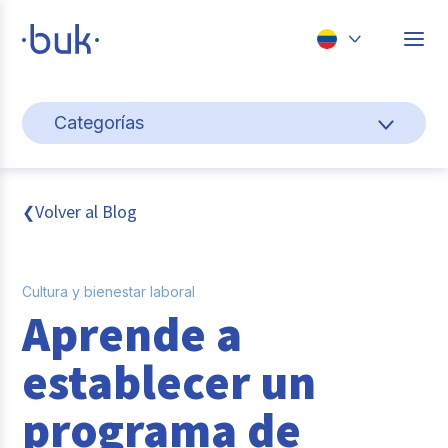
Chile
Categorías
Colombia
Cultura y bienestar laboral
Perú
México
Gestión de personas
Volver al Blog
❮
Brasil
Actualidad
Cultura y bienestar laboral
Pago de nómina
Aprende a
Buk
establecer un
Transformación digital
programa de
Tendencias y Data