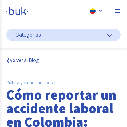
Chile
Categorías
Colombia
Cultura y bienestar laboral
Perú
México
Gestión de personas
Volver al Blog
❮
Brasil
Actualidad
Cultura y bienestar laboral
Pago de nómina
Cómo reportar un
Buk
accidente laboral
Transformación digital
en Colombia:
Tendencias y Data