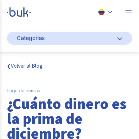
Chile
Categorías
Colombia
Cultura y bienestar laboral
Perú
México
Gestión de personas
Volver al Blog
❮
Brasil
Actualidad
Pago de nómina
Pago de nómina
¿Cuánto dinero es
Buk
la prima de
Transformación digital
diciembre?
Tendencias y Data