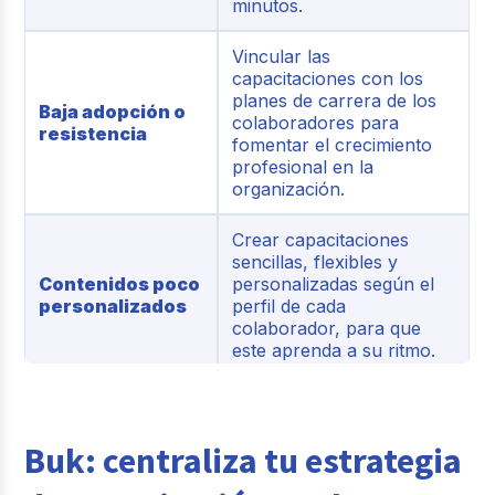
minutos.
Vincular las
capacitaciones con los
planes de carrera de los
Baja adopción o
colaboradores para
resistencia
fomentar el crecimiento
profesional en la
organización.
Crear capacitaciones
sencillas, flexibles y
Contenidos poco
personalizadas según el
personalizados
perfil de cada
colaborador, para que
este aprenda a su ritmo.
Implementar
Dificultad para
evaluaciones, encuestas
medir los
de satisfacción y métricas
Buk: centraliza tu estrategia
resultados
que midan la
productividad.