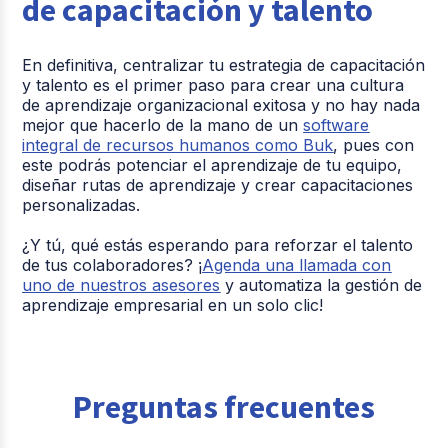
de capacitación y talento
Involucrar en el diseño de
las capacitaciones a los
En definitiva, centralizar tu estrategia de capacitación
Falta de apoyo
líderes para alinear las
y talento es el primer paso para crear una cultura
por parte de los
metas del negocio y
de aprendizaje organizacional exitosa y no hay nada
líderes
resolver los dolores del
mejor que hacerlo de la mano de un
software
área.
integral de recursos humanos como Buk
, pues con
este podrás potenciar el aprendizaje de tu equipo,
diseñar rutas de aprendizaje y crear capacitaciones
personalizadas.
¿Y tú, qué estás esperando para reforzar el talento
de tus colaboradores? ¡
Agenda una llamada con
uno de nuestros asesores
y automatiza la gestión de
aprendizaje empresarial en un solo clic!
Preguntas frecuentes