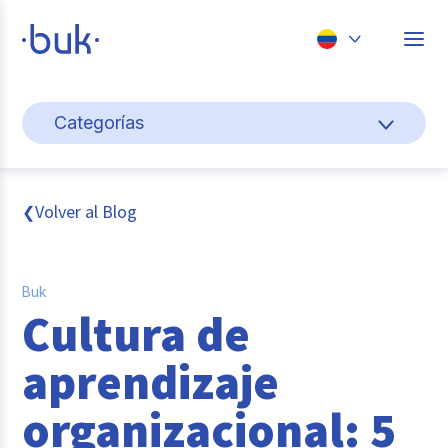
Chile
Categorías
Colombia
Cultura y bienestar laboral
Perú
México
Gestión de personas
Volver al Blog
❮
Brasil
Actualidad
Buk
Pago de nómina
Cultura de
Buk
aprendizaje
Transformación digital
organizacional: 5
Tendencias y Data