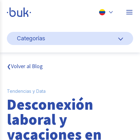
Chile
Categorías
Colombia
Cultura y bienestar laboral
Perú
México
Gestión de personas
Volver al Blog
❮
Brasil
Actualidad
Tendencias y Data
Pago de nómina
Desconexión
Buk
laboral y
Transformación digital
vacaciones en
Tendencias y Data