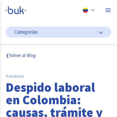
Chile
Categorías
Colombia
Cultura y bienestar laboral
Perú
México
Gestión de personas
Volver al Blog
❮
Brasil
Actualidad
Actualidad
Pago de nómina
Despido laboral
Buk
en Colombia:
Transformación digital
causas, trámite y
Tendencias y Data