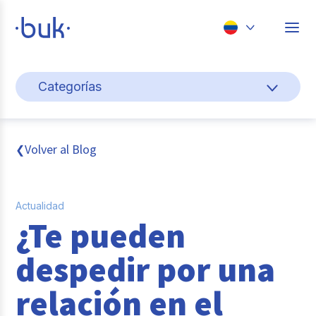
Chile
Categorías
Colombia
Cultura y bienestar laboral
Perú
México
Gestión de personas
Volver al Blog
❮
Brasil
Actualidad
Actualidad
Pago de nómina
¿Te pueden
Buk
despedir por una
Transformación digital
relación en el
Tendencias y Data