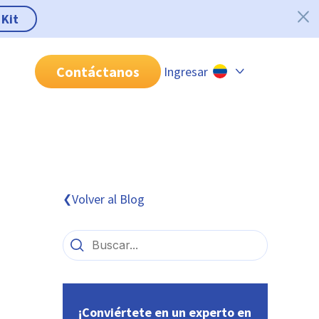
 Kit
Contáctanos
Ingresar
Chile
Colombia
Perú
México
Volver al Blog
❮
Brasil
¡Conviértete en un experto en