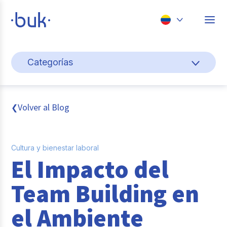
Chile
Categorías
Colombia
Cultura y bienestar laboral
Perú
México
Gestión de personas
Volver al Blog
❮
Brasil
Actualidad
Cultura y bienestar laboral
Pago de nómina
El Impacto del
Buk
Team Building en
Transformación digital
el Ambiente
Tendencias y Data