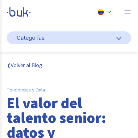
Chile
Categorías
Colombia
Cultura y bienestar laboral
Perú
México
Gestión de personas
Volver al Blog
❮
Brasil
Actualidad
Tendencias y Data
Pago de nómina
El valor del
Buk
talento senior:
Transformación digital
datos y
Tendencias y Data