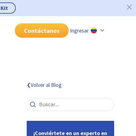
 Kit
Contáctanos
Ingresar
Chile
Colombia
Perú
México
Volver al Blog
❮
Brasil
¡Conviértete en un experto en