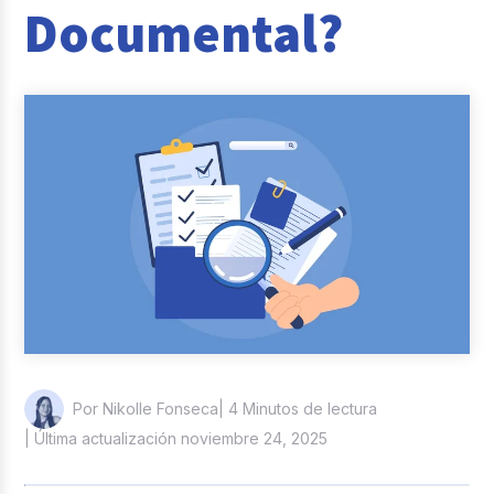
Documental?
Reclutamiento y Selección
Casos de éxito
Columna del Experto
Entrevistas
| 4 Minutos de lectura
Por Nikolle Fonseca
| Última actualización noviembre 24, 2025