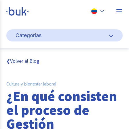
Chile
Categorías
Colombia
Cultura y bienestar laboral
Perú
México
Gestión de personas
Volver al Blog
❮
Brasil
Actualidad
Cultura y bienestar laboral
Pago de nómina
¿En qué consisten
Buk
el proceso de
Transformación digital
Gestión
Tendencias y Data