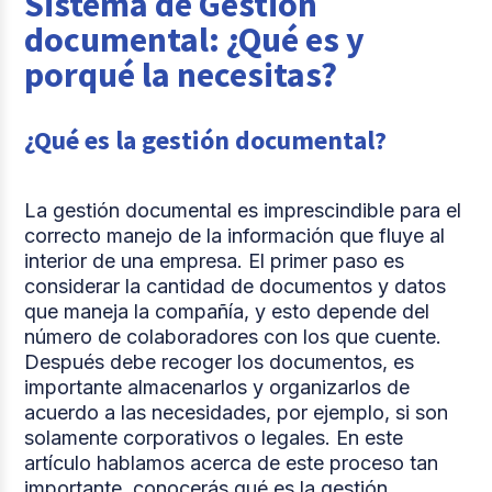
Sistema de Gestión
2.
Procesos de gestión documental
documental: ¿Qué es y
3.
Herramientas tecnológicas para la gestión
porqué la necesitas?
documental
4.
Estandariza tus procesos y cumple con las
¿Qué es la gestión documental?
normas
Comparte
La gestión documental es imprescindible para el
correcto manejo de la información que fluye al
interior de una empresa. El primer paso es
considerar la cantidad de documentos y datos
que maneja la compañía, y esto depende del
número de colaboradores con los que cuente.
Después debe recoger los documentos, es
importante almacenarlos y organizarlos de
acuerdo a las necesidades, por ejemplo, si son
solamente corporativos o legales. En este
artículo hablamos acerca de este proceso tan
importante, conocerás qué es la gestión