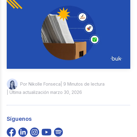
Reclutamiento y Selección
Casos de éxito
Columna del Experto
Entrevistas
| 9 Minutos de lectura
Por Nikolle Fonseca
| Última actualización marzo 30, 2026
Síguenos