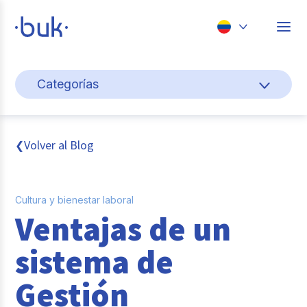
Chile
Categorías
Colombia
Cultura y bienestar laboral
Perú
México
Gestión de personas
Volver al Blog
❮
Brasil
Actualidad
Cultura y bienestar laboral
Pago de nómina
Ventajas de un
Buk
sistema de
Transformación digital
Gestión
Tendencias y Data