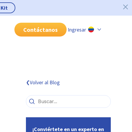
 Kit
Contáctanos
Ingresar
Chile
Colombia
Perú
México
Volver al Blog
❮
Brasil
¡Conviértete en un experto en