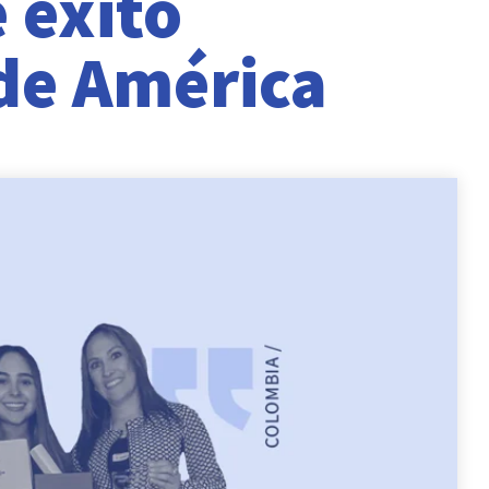
 éxito
de América