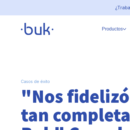
¿Traba
Productos
Casos de éxito
"Nos fidelizó
tan completa