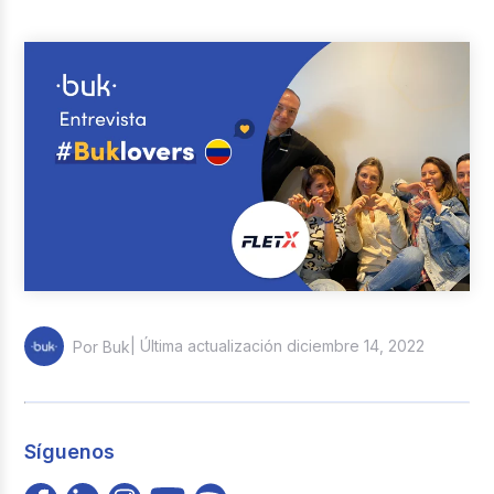
Reclutamiento y Selección
Casos de éxito
Columna del Experto
Entrevistas
| Última actualización diciembre 14, 2022
Por Buk
Síguenos