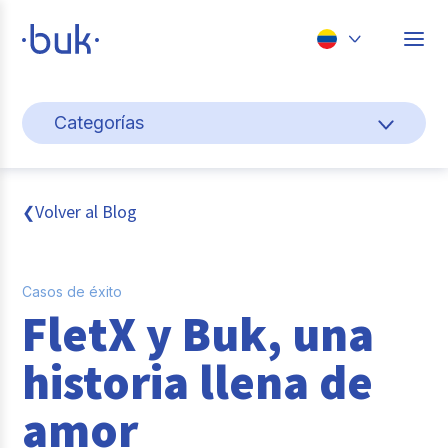
Chile
Categorías
Colombia
Cultura y bienestar laboral
Perú
México
Gestión de personas
Volver al Blog
❮
Brasil
Actualidad
Casos de éxito
Pago de nómina
FletX y Buk, una
Buk
historia llena de
Transformación digital
amor
Tendencias y Data