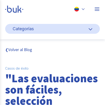
Chile
Categorías
Colombia
Cultura y bienestar laboral
Perú
México
Gestión de personas
Volver al Blog
❮
Brasil
Actualidad
Casos de éxito
Pago de nómina
"Las evaluaciones
Buk
son fáciles,
Transformación digital
selección
Tendencias y Data