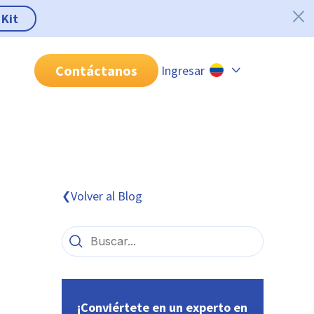
 Kit
Contáctanos
Ingresar
Chile
Colombia
Perú
México
Volver al Blog
❮
Brasil
¡Conviértete en un experto en