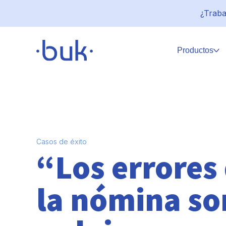
¿Traba
Productos
Casos de éxito
“Los errores 
la nómina so