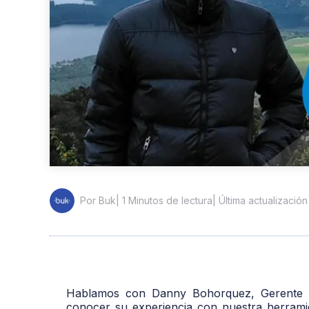
| 1 Minutos de lectura
| Última actualizació
Por Buk
Hablamos con Danny Bohorquez, Gerente J
conocer su experiencia con nuestra herramie