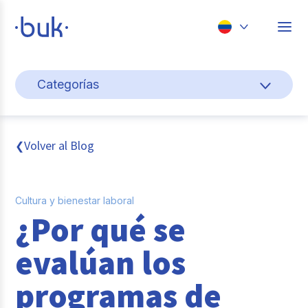
Chile
Categorías
Colombia
Cultura y bienestar laboral
Perú
México
Gestión de personas
Volver al Blog
❮
Brasil
Actualidad
Cultura y bienestar laboral
Pago de nómina
¿Por qué se
Buk
evalúan los
Transformación digital
programas de
Tendencias y Data