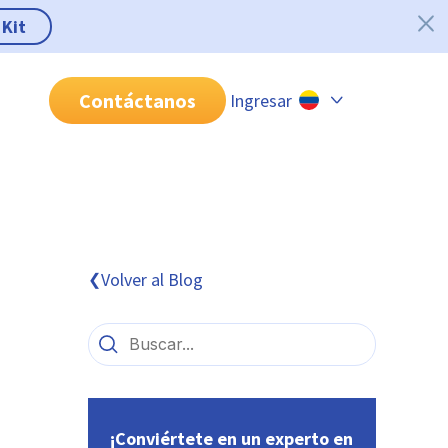
 Kit
Contáctanos
Ingresar
Chile
Colombia
Perú
México
Volver al Blog
❮
Brasil
¡Conviértete en un experto en