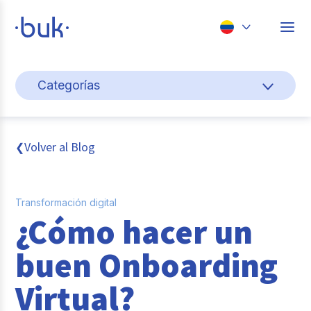
Chile
Categorías
Colombia
Cultura y bienestar laboral
Perú
México
Gestión de personas
Volver al Blog
❮
Brasil
Actualidad
Transformación digital
Pago de nómina
¿Cómo hacer un
Buk
buen Onboarding
Transformación digital
Virtual?
Tendencias y Data