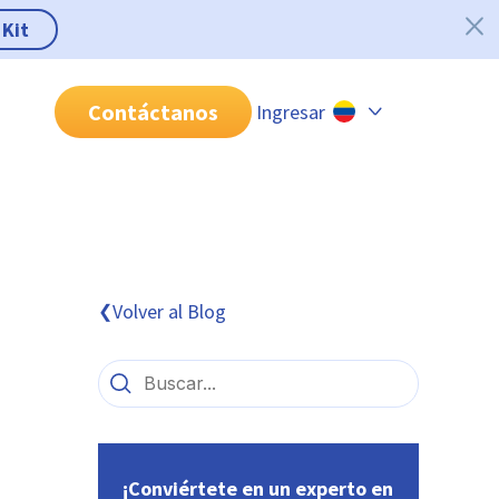
 Kit
Contáctanos
Ingresar
Chile
Colombia
Perú
México
Volver al Blog
❮
Brasil
¡Conviértete en un experto en